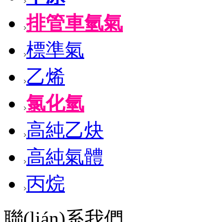
排管車氫氣
標準氣
乙烯
氯化氫
高純乙炔
高純氣體
丙烷
聯(lián)系我們